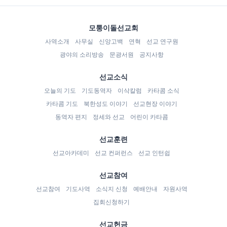
모퉁이돌선교회
사역소개
사무실
신앙고백
연혁
선교 연구원
광야의 소리방송
문광서원
공지사항
선교소식
오늘의 기도
기도동역자
이삭칼럼
카타콤 소식
카타콤 기도
북한성도 이야기
선교현장 이야기
동역자 편지
정세와 선교
어린이 카타콤
선교훈련
선교아카데미
선교 컨퍼런스
선교 인턴쉽
선교참여
선교참여
기도사역
소식지 신청
예배안내
자원사역
집회신청하기
선교헌금