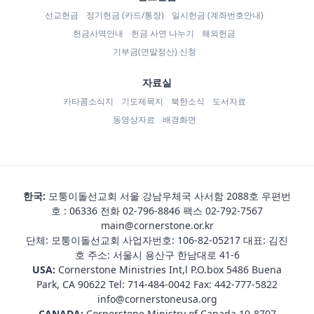
선교헌금
정기헌금 (카드/통장)
일시헌금 (계좌번호안내)
헌금사역안내
헌금 사연 나누기
해외헌금
기부금(연말정산) 신청
자료실
카타콤소식지
기도제목지
북한소식
도서자료
동영상자료
배경화면
한국:
모퉁이돌선교회 서울 강남우체국 사서함 2088호 우편번
호 : 06336 전화
02-796-8846
팩스 02-792-7567
main@cornerstone.or.kr
단체: 모퉁이돌선교회 사업자번호: 106-82-05217 대표: 김진
호 주소: 서울시 용산구 한남대로 41-6
USA:
Cornerstone Ministries Int,l P.O.box 5486 Buena
Park, CA 90622 Tel:
714-484-0042
Fax: 442-777-5822
info@cornerstoneusa.org
CANADA:
Cornerstone Ministry of Canada 10-8707