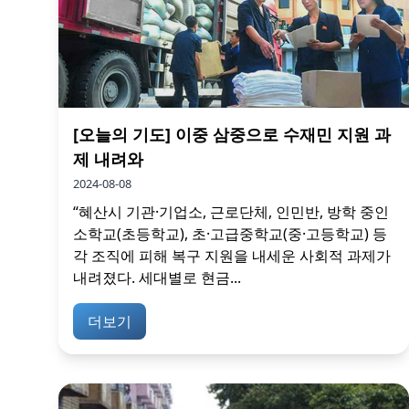
[오늘의 기도] 이중 삼중으로 수재민 지원 과
제 내려와
2024-08-08
“혜산시 기관·기업소, 근로단체, 인민반, 방학 중인
소학교(초등학교), 초·고급중학교(중·고등학교) 등
각 조직에 피해 복구 지원을 내세운 사회적 과제가
내려졌다. 세대별로 현금...
더보기