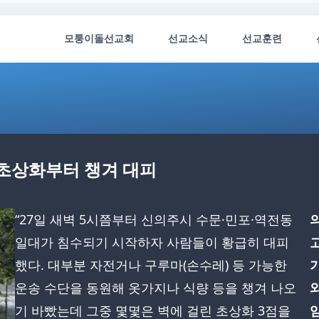
모퉁이돌선교회
선교소식
선교훈련
 초상화부터 챙겨 대피
“27일 새벽 5시쯤부터 신의주시 수문·민포·역전동
일대가 침수되기 시작하자 사람들이 황급히 대피
했다. 대부분 자전거나 구루마(손수레) 등 가능한
운송 수단을 동원해 옷가지나 식량 등을 챙겨 나오
기 바빴는데 그중 몇몇은 벽에 걸린 초상화 3점을
임