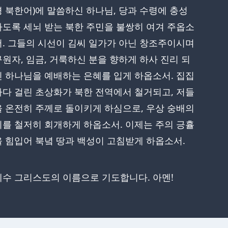
경 북한어)에 말씀하신 하나님, 당과 수령에 충성
하도록 세뇌 받는 북한 주민을 불쌍히 여겨 주옵소
서. 그들의 시선이 김씨 일가가 아닌 창조주이시며
구원자, 임금, 거룩하신 분을 향하게 하사 진리 되
신 하나님을 예배하는 은혜를 입게 하옵소서. 집집
마다 걸린 초상화가 북한 전역에서 철거되고, 저들
을 온전히 주께로 돌이키게 하심으로, 우상 숭배의
죄를 철저히 회개하게 하옵소서. 이제는 주의 긍휼
을 힘입어 북녘 땅과 백성이 고침받게 하옵소서.
예수 그리스도의 이름으로 기도합니다. 아멘!