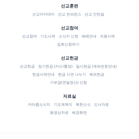
선교훈련
선교아카데미
선교 컨퍼런스
선교 인턴쉽
선교참여
선교참여
기도사역
소식지 신청
예배안내
자원사역
집회신청하기
선교헌금
선교헌금
정기헌금 (카드/통장)
일시헌금 (계좌번호안내)
헌금사역안내
헌금 사연 나누기
해외헌금
기부금(연말정산) 신청
자료실
카타콤소식지
기도제목지
북한소식
도서자료
동영상자료
배경화면