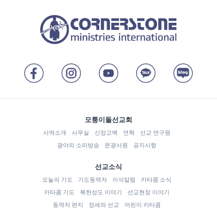
모퉁이돌선교회
사역소개
사무실
신앙고백
연혁
선교 연구원
광야의 소리방송
문광서원
공지사항
선교소식
오늘의 기도
기도동역자
이삭칼럼
카타콤 소식
카타콤 기도
북한성도 이야기
선교현장 이야기
동역자 편지
정세와 선교
어린이 카타콤