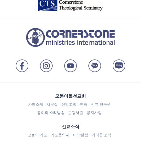
모퉁이돌선교회
사역소개
사무실
신앙고백
연혁
선교 연구원
광야의 소리방송
문광서원
공지사항
선교소식
오늘의 기도
기도동역자
이삭칼럼
카타콤 소식