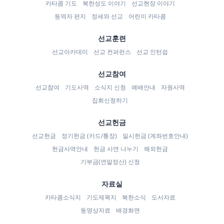
카타콤 기도
북한성도 이야기
선교현장 이야기
동역자 편지
정세와 선교
어린이 카타콤
선교훈련
선교아카데미
선교 컨퍼런스
선교 인턴쉽
선교참여
선교참여
기도사역
소식지 신청
예배안내
자원사역
집회신청하기
선교헌금
선교헌금
정기헌금 (카드/통장)
일시헌금 (계좌번호안내)
헌금사역안내
헌금 사연 나누기
해외헌금
기부금(연말정산) 신청
자료실
카타콤소식지
기도제목지
북한소식
도서자료
동영상자료
배경화면