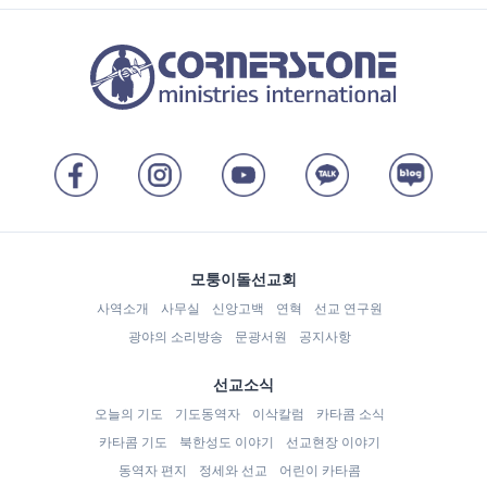
모퉁이돌선교회
사역소개
사무실
신앙고백
연혁
선교 연구원
광야의 소리방송
문광서원
공지사항
선교소식
오늘의 기도
기도동역자
이삭칼럼
카타콤 소식
카타콤 기도
북한성도 이야기
선교현장 이야기
동역자 편지
정세와 선교
어린이 카타콤