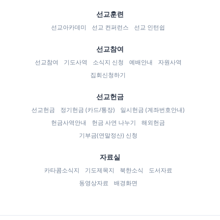
선교훈련
선교아카데미
선교 컨퍼런스
선교 인턴쉽
선교참여
선교참여
기도사역
소식지 신청
예배안내
자원사역
집회신청하기
선교헌금
선교헌금
정기헌금 (카드/통장)
일시헌금 (계좌번호안내)
헌금사역안내
헌금 사연 나누기
해외헌금
기부금(연말정산) 신청
자료실
카타콤소식지
기도제목지
북한소식
도서자료
동영상자료
배경화면