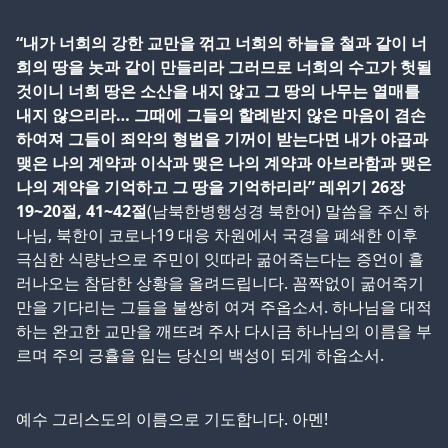
“내가 너희의 강한 교만을 꺾고 너희의 하늘을 철과 같이 너
희의 땅을 놋과 같이 만들리라 그러므로 너희의 수고가 헛될
것이니 너희 땅은 소산을 내지 않고 그 땅의 나무는 열매를
내지 않으리라… 그때에 그들의 할례받지 않은 마음이 겸손
하여져 그들이 죄악의 형벌을 기꺼이 받는다면 내가 야곱과
맺은 나의 계약과 이삭과 맺은 나의 계약과 아브라함과 맺은
나의 계약을 기억하고 그 땅을 기억하리라” 레위기 26장
19~20절, 41~42절
(남북한병행성경 북한어) 말씀을 주신 하
나님, 북한이 코로나19 대응 차원에서 국경을 폐쇄한 이후
극심한 식량난으로 주민이 잇따라 굶어죽는다는 증언이 흘
러나오는 참담한 상황을 올려드립니다. 꼼짝없이 굶어죽기
만을 기다리는 그들을 불쌍히 여겨 주옵소서. 하나님을 대적
하는 완고한 교만을 깨뜨려 주사 다시금 하나님의 이름을 부
르며 주의 긍휼을 입는 당신의 백성이 되게 하옵소서.
예수 그리스도의 이름으로 기도합니다. 아멘!