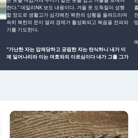
은 옷을 껴입거나 누더기 같은 옷을 입고 겨울을 보내야
난
한다.” 데일리NK 보도 내용이다. 겨울 옷 도둑질이 성행
휼
할 정도로 생활고가 심각해진 북한의 상황을 올려드리며
전
속히 북한의 문이 열려 경제가 활성화되고 복음을 전파되
땅
기를 기도한다.
예
“가난한 자는 압제당하고 궁핍한 자는 탄식하니 내가 이
제 일어나리라 이는 여호와의 이르심이다 내가 그를 그가