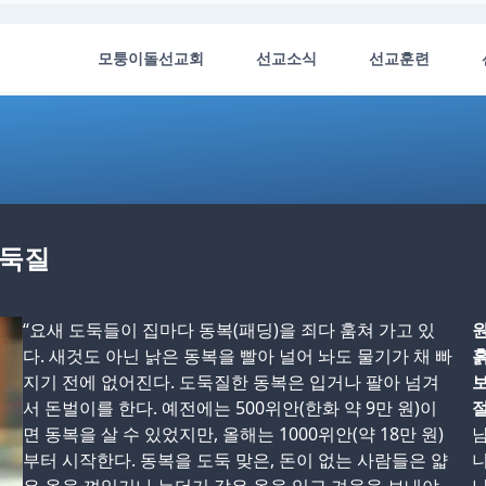
모퉁이돌선교회
선교소식
선교훈련
도둑질
“요새 도둑들이 집마다 동복(패딩)을 죄다 훔쳐 가고 있
다. 새것도 아닌 낡은 동복을 빨아 널어 놔도 물기가 채 빠
흙
지기 전에 없어진다. 도둑질한 동복은 입거나 팔아 넘겨
보
서 돈벌이를 한다. 예전에는 500위안(한화 약 9만 원)이
면 동복을 살 수 있었지만, 올해는 1000위안(약 18만 원)
남
부터 시작한다. 동복을 도둑 맞은, 돈이 없는 사람들은 얇
니