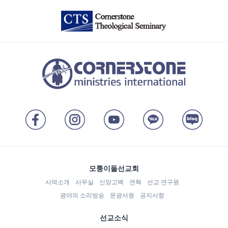
모퉁이돌선교회
사역소개
사무실
신앙고백
연혁
선교 연구원
광야의 소리방송
문광서원
공지사항
선교소식