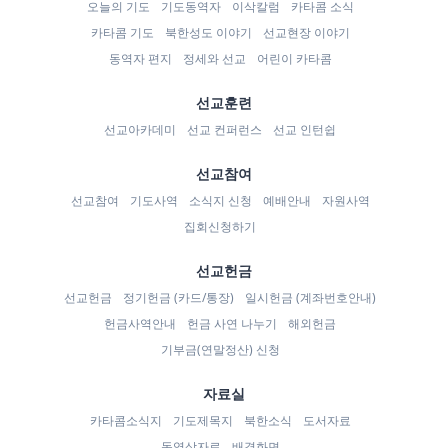
오늘의 기도
기도동역자
이삭칼럼
카타콤 소식
카타콤 기도
북한성도 이야기
선교현장 이야기
동역자 편지
정세와 선교
어린이 카타콤
선교훈련
선교아카데미
선교 컨퍼런스
선교 인턴쉽
선교참여
선교참여
기도사역
소식지 신청
예배안내
자원사역
집회신청하기
선교헌금
선교헌금
정기헌금 (카드/통장)
일시헌금 (계좌번호안내)
헌금사역안내
헌금 사연 나누기
해외헌금
기부금(연말정산) 신청
자료실
카타콤소식지
기도제목지
북한소식
도서자료
동영상자료
배경화면