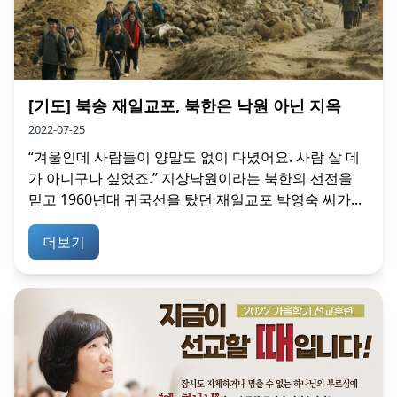
[기도] 북송 재일교포, 북한은 낙원 아닌 지옥
2022-07-25
“겨울인데 사람들이 양말도 없이 다녔어요. 사람 살 데
가 아니구나 싶었죠.” 지상낙원이라는 북한의 선전을
믿고 1960년대 귀국선을 탔던 재일교포 박영숙 씨가...
더보기