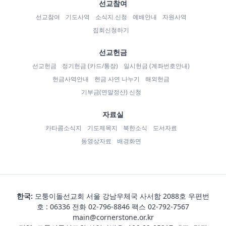
선교참여
선교참여
기도사역
소식지 신청
예배안내
자원사역
집회신청하기
선교헌금
선교헌금
정기헌금 (카드/통장)
일시헌금 (계좌번호안내)
헌금사역안내
헌금 사연 나누기
해외헌금
기부금(연말정산) 신청
자료실
카타콤소식지
기도제목지
북한소식
도서자료
동영상자료
배경화면
한국:
모퉁이돌선교회 서울 강남우체국 사서함 2088호 우편번
호 : 06336 전화
02-796-8846
팩스 02-792-7567
main@cornerstone.or.kr