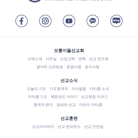
모퉁이돌선교회
사역소개
사무실
신앙고백
연혁
선교 연구원
광야의 소리방송
문광서원
공지사항
선교소식
오늘의 기도
기도동역자
이삭칼럼
카타콤 소식
카타콤 기도
북한성도 이야기
선교현장 이야기
동역자 편지
정세와 선교
어린이 카타콤
선교훈련
선교아카데미
선교 컨퍼런스
선교 인턴쉽