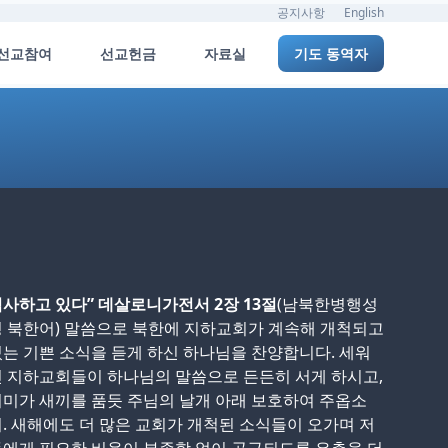
공지사항
English
선교참여
선교헌금
자료실
기도 동역자
사하고 있다” 데살로니가전서 2장 13절
(남북한병행성
 북한어) 말씀으로 북한에 지하교회가 계속해 개척되고
는 기쁜 소식을 듣게 하신 하나님을 찬양합니다. 세워
 지하교회들이 하나님의 말씀으로 든든히 서게 하시고,
미가 새끼를 품듯 주님의 날개 아래 보호하여 주옵소
. 새해에도 더 많은 교회가 개척된 소식들이 오가며 저