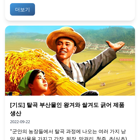
더보기
[기도] 탈곡 부산물인 왕겨와 쌀겨도 긁어 제품
생산
2022-09-22
"군안의 농장들에서 탈곡 과정에 나오는 여러 가지 낟
알 부산물을 가지고 간장, 된장, 막걸리, 청주, 초(식초)