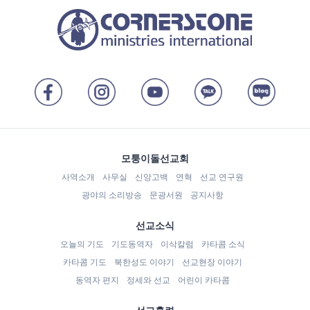
모퉁이돌선교회
사역소개
사무실
신앙고백
연혁
선교 연구원
광야의 소리방송
문광서원
공지사항
선교소식
오늘의 기도
기도동역자
이삭칼럼
카타콤 소식
카타콤 기도
북한성도 이야기
선교현장 이야기
동역자 편지
정세와 선교
어린이 카타콤