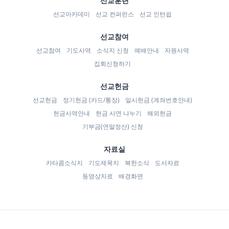
선교훈련
선교아카데미
선교 컨퍼런스
선교 인턴쉽
선교참여
선교참여
기도사역
소식지 신청
예배안내
자원사역
집회신청하기
선교헌금
선교헌금
정기헌금 (카드/통장)
일시헌금 (계좌번호안내)
헌금사역안내
헌금 사연 나누기
해외헌금
기부금(연말정산) 신청
자료실
카타콤소식지
기도제목지
북한소식
도서자료
동영상자료
배경화면