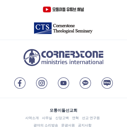
모퉁이돌선교회
사역소개
사무실
신앙고백
연혁
선교 연구원
광야의 소리방송
문광서원
공지사항