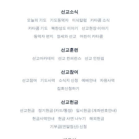
선교소식
오늘의 기도
기도동역자
이삭칼럼
카타콤 소식
카타콤 기도
북한성도 이야기
선교현장 이야기
동역자 편지
정세와 선교
어린이 카타콤
선교훈련
선교아카데미
선교 컨퍼런스
선교 인턴쉽
선교참여
선교참여
기도사역
소식지 신청
예배안내
자원사역
집회신청하기
선교헌금
선교헌금
정기헌금 (카드/통장)
일시헌금 (계좌번호안내)
헌금사역안내
헌금 사연 나누기
해외헌금
기부금(연말정산) 신청