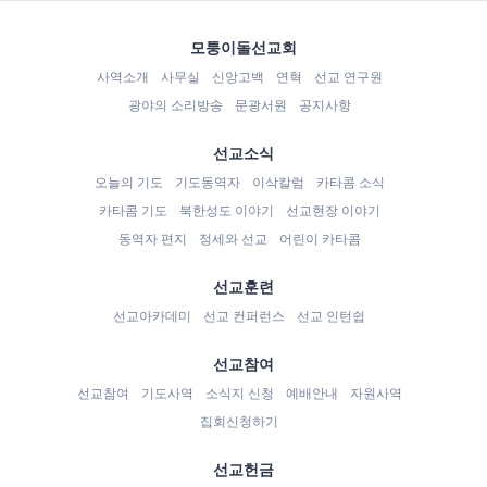
모퉁이돌선교회
사역소개
사무실
신앙고백
연혁
선교 연구원
광야의 소리방송
문광서원
공지사항
선교소식
오늘의 기도
기도동역자
이삭칼럼
카타콤 소식
카타콤 기도
북한성도 이야기
선교현장 이야기
동역자 편지
정세와 선교
어린이 카타콤
선교훈련
선교아카데미
선교 컨퍼런스
선교 인턴쉽
선교참여
선교참여
기도사역
소식지 신청
예배안내
자원사역
집회신청하기
선교헌금