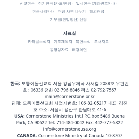
선교헌금
정기헌금 (카드/통장)
일시헌금 (계좌번호안내)
헌금사역안내
헌금 사연 나누기
해외헌금
기부금(연말정산) 신청
자료실
카타콤소식지
기도제목지
북한소식
도서자료
동영상자료
배경화면
한국:
모퉁이돌선교회 서울 강남우체국 사서함 2088호 우편번
호 : 06336 전화
02-796-8846
팩스 02-792-7567
main@cornerstone.or.kr
단체: 모퉁이돌선교회 사업자번호: 106-82-05217 대표: 김진
호 주소: 서울시 용산구 한남대로 41-6
USA:
Cornerstone Ministries Int,l P.O.box 5486 Buena
Park, CA 90622 Tel:
714-484-0042
Fax: 442-777-5822
info@cornerstoneusa.org
CANADA:
Cornerstone Ministry of Canada 10-8707