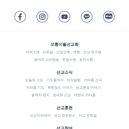
모퉁이돌선교회
사역소개
사무실
신앙고백
연혁
선교 연구원
광야의 소리방송
문광서원
공지사항
선교소식
오늘의 기도
기도동역자
이삭칼럼
카타콤 소식
카타콤 기도
북한성도 이야기
선교현장 이야기
동역자 편지
정세와 선교
어린이 카타콤
선교훈련
선교아카데미
선교 컨퍼런스
선교 인턴쉽
선교참여