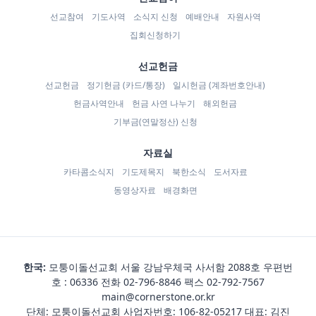
선교참여
기도사역
소식지 신청
예배안내
자원사역
집회신청하기
선교헌금
선교헌금
정기헌금 (카드/통장)
일시헌금 (계좌번호안내)
헌금사역안내
헌금 사연 나누기
해외헌금
기부금(연말정산) 신청
자료실
카타콤소식지
기도제목지
북한소식
도서자료
동영상자료
배경화면
한국:
모퉁이돌선교회 서울 강남우체국 사서함 2088호 우편번
호 : 06336 전화
02-796-8846
팩스 02-792-7567
main@cornerstone.or.kr
단체: 모퉁이돌선교회 사업자번호: 106-82-05217 대표: 김진