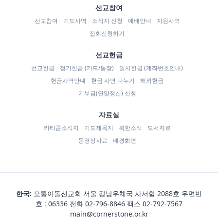
선교참여
선교참여
기도사역
소식지 신청
예배안내
자원사역
집회신청하기
선교헌금
선교헌금
정기헌금 (카드/통장)
일시헌금 (계좌번호안내)
헌금사역안내
헌금 사연 나누기
해외헌금
기부금(연말정산) 신청
자료실
카타콤소식지
기도제목지
북한소식
도서자료
동영상자료
배경화면
한국:
모퉁이돌선교회 서울 강남우체국 사서함 2088호 우편번
호 : 06336 전화
02-796-8846
팩스 02-792-7567
main@cornerstone.or.kr