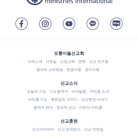
모퉁이돌선교회
사역소개
사무실
신앙고백
연혁
선교 연구원
광야의 소리방송
문광서원
공지사항
선교소식
오늘의 기도
기도동역자
이삭칼럼
카타콤 소식
카타콤 기도
북한성도 이야기
선교현장 이야기
동역자 편지
정세와 선교
어린이 카타콤
선교훈련
선교아카데미
선교 컨퍼런스
선교 인턴쉽