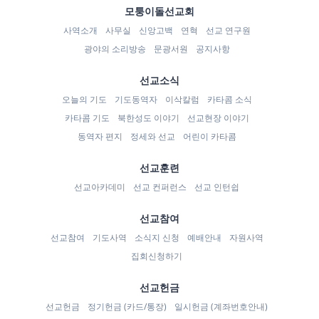
모퉁이돌선교회
사역소개
사무실
신앙고백
연혁
선교 연구원
광야의 소리방송
문광서원
공지사항
선교소식
오늘의 기도
기도동역자
이삭칼럼
카타콤 소식
카타콤 기도
북한성도 이야기
선교현장 이야기
동역자 편지
정세와 선교
어린이 카타콤
선교훈련
선교아카데미
선교 컨퍼런스
선교 인턴쉽
선교참여
선교참여
기도사역
소식지 신청
예배안내
자원사역
집회신청하기
선교헌금
선교헌금
정기헌금 (카드/통장)
일시헌금 (계좌번호안내)