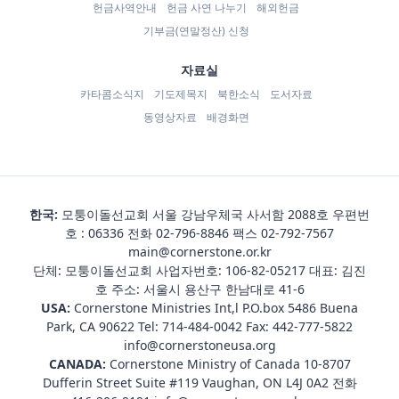
헌금사역안내
헌금 사연 나누기
해외헌금
기부금(연말정산) 신청
자료실
카타콤소식지
기도제목지
북한소식
도서자료
동영상자료
배경화면
한국:
모퉁이돌선교회 서울 강남우체국 사서함 2088호 우편번
호 : 06336 전화
02-796-8846
팩스 02-792-7567
main@cornerstone.or.kr
단체: 모퉁이돌선교회 사업자번호: 106-82-05217 대표: 김진
호 주소: 서울시 용산구 한남대로 41-6
USA:
Cornerstone Ministries Int,l P.O.box 5486 Buena
Park, CA 90622 Tel:
714-484-0042
Fax: 442-777-5822
info@cornerstoneusa.org
CANADA:
Cornerstone Ministry of Canada 10-8707
Dufferin Street Suite #119 Vaughan, ON L4J 0A2 전화