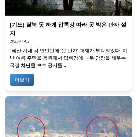
[기도] 탈북 못 하게 압록강 따라 못 박은 판자 설
치
2023-11-02
“혜산 시내 각 인민반에 ‘못 판자’ 과제가 부과되었다. 지
난 여름 주민을 동원해서 압록강에 나무 담장을 세우는
국경 차단물 보수 공사를...
더보기