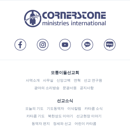
모퉁이돌선교회
사역소개
사무실
신앙고백
연혁
선교 연구원
광야의 소리방송
문광서원
공지사항
선교소식
오늘의 기도
기도동역자
이삭칼럼
카타콤 소식
카타콤 기도
북한성도 이야기
선교현장 이야기
동역자 편지
정세와 선교
어린이 카타콤