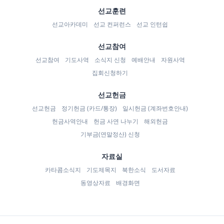
선교훈련
선교아카데미
선교 컨퍼런스
선교 인턴쉽
선교참여
선교참여
기도사역
소식지 신청
예배안내
자원사역
집회신청하기
선교헌금
선교헌금
정기헌금 (카드/통장)
일시헌금 (계좌번호안내)
헌금사역안내
헌금 사연 나누기
해외헌금
기부금(연말정산) 신청
자료실
카타콤소식지
기도제목지
북한소식
도서자료
동영상자료
배경화면