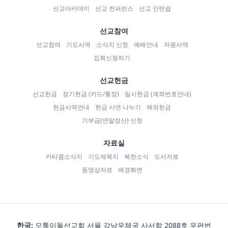
선교아카데미
선교 컨퍼런스
선교 인턴쉽
선교참여
선교참여
기도사역
소식지 신청
예배안내
자원사역
집회신청하기
선교헌금
선교헌금
정기헌금 (카드/통장)
일시헌금 (계좌번호안내)
헌금사역안내
헌금 사연 나누기
해외헌금
기부금(연말정산) 신청
자료실
카타콤소식지
기도제목지
북한소식
도서자료
동영상자료
배경화면
한국:
모퉁이돌선교회 서울 강남우체국 사서함 2088호 우편번