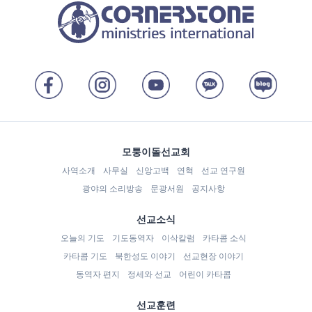
모퉁이돌선교회
사역소개
사무실
신앙고백
연혁
선교 연구원
광야의 소리방송
문광서원
공지사항
선교소식
오늘의 기도
기도동역자
이삭칼럼
카타콤 소식
카타콤 기도
북한성도 이야기
선교현장 이야기
동역자 편지
정세와 선교
어린이 카타콤
선교훈련