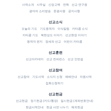
사역소개
사무실
신앙고백
연혁
선교 연구원
광야의 소리방송
문광서원
공지사항
선교소식
오늘의 기도
기도동역자
이삭칼럼
카타콤 소식
카타콤 기도
북한성도 이야기
선교현장 이야기
동역자 편지
정세와 선교
어린이 카타콤
선교훈련
선교아카데미
선교 컨퍼런스
선교 인턴쉽
선교참여
선교참여
기도사역
소식지 신청
예배안내
자원사역
집회신청하기
선교헌금
선교헌금
정기헌금 (카드/통장)
일시헌금 (계좌번호안내)
헌금사역안내
헌금 사연 나누기
해외헌금