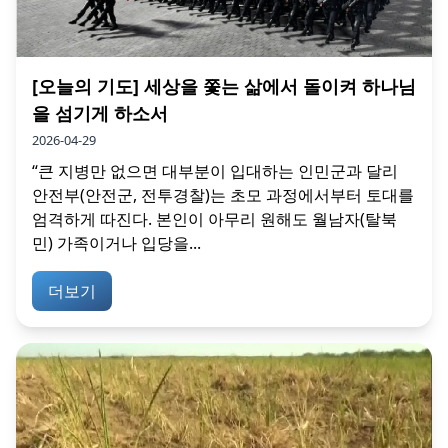
[오늘의 기도] 세상을 쫓는 삶에서 돌이켜 하나님
을 섬기게 하소서
2026-04-29
“큰 지병만 없으면 대부분이 입대하는 인민군과 달리
안전부(안전군, 전투경찰)는 초모 과정에서부터 토대를
엄격하게 따진다. 본인이 아무리 원해도 월남자(탈북
민) 가족이거나 입당을...
더보기