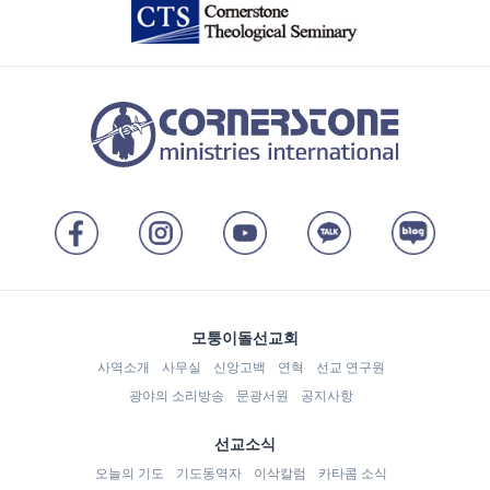
모퉁이돌선교회
사역소개
사무실
신앙고백
연혁
선교 연구원
광야의 소리방송
문광서원
공지사항
선교소식
오늘의 기도
기도동역자
이삭칼럼
카타콤 소식