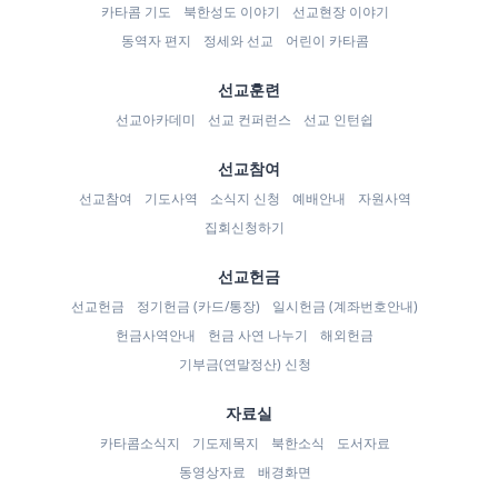
카타콤 기도
북한성도 이야기
선교현장 이야기
동역자 편지
정세와 선교
어린이 카타콤
선교훈련
선교아카데미
선교 컨퍼런스
선교 인턴쉽
선교참여
선교참여
기도사역
소식지 신청
예배안내
자원사역
집회신청하기
선교헌금
선교헌금
정기헌금 (카드/통장)
일시헌금 (계좌번호안내)
헌금사역안내
헌금 사연 나누기
해외헌금
기부금(연말정산) 신청
자료실
카타콤소식지
기도제목지
북한소식
도서자료
동영상자료
배경화면