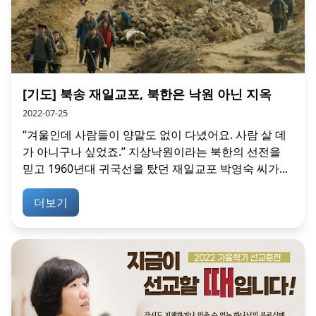
[기도] 북송 재일교포, 북한은 낙원 아닌 지옥
2022-07-25
“겨울인데 사람들이 양말도 없이 다녔어요. 사람 살 데
가 아니구나 싶었죠.” 지상낙원이라는 북한의 선전을
믿고 1960년대 귀국선을 탔던 재일교포 박영숙 씨가...
더보기