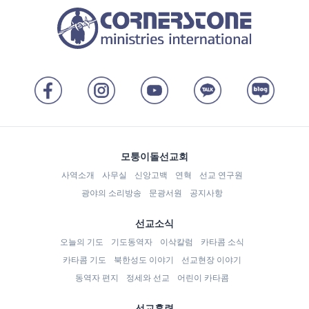
모퉁이돌선교회
사역소개
사무실
신앙고백
연혁
선교 연구원
광야의 소리방송
문광서원
공지사항
선교소식
오늘의 기도
기도동역자
이삭칼럼
카타콤 소식
카타콤 기도
북한성도 이야기
선교현장 이야기
동역자 편지
정세와 선교
어린이 카타콤
선교훈련