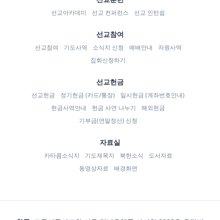
선교아카데미
선교 컨퍼런스
선교 인턴쉽
선교참여
선교참여
기도사역
소식지 신청
예배안내
자원사역
집회신청하기
선교헌금
선교헌금
정기헌금 (카드/통장)
일시헌금 (계좌번호안내)
헌금사역안내
헌금 사연 나누기
해외헌금
기부금(연말정산) 신청
자료실
카타콤소식지
기도제목지
북한소식
도서자료
동영상자료
배경화면