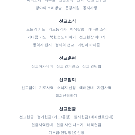
광야의 소리방송
문광서원
공지사항
선교소식
오늘의 기도
기도동역자
이삭칼럼
카타콤 소식
카타콤 기도
북한성도 이야기
선교현장 이야기
동역자 편지
정세와 선교
어린이 카타콤
선교훈련
선교아카데미
선교 컨퍼런스
선교 인턴쉽
선교참여
선교참여
기도사역
소식지 신청
예배안내
자원사역
집회신청하기
선교헌금
선교헌금
정기헌금 (카드/통장)
일시헌금 (계좌번호안내)
헌금사역안내
헌금 사연 나누기
해외헌금
기부금(연말정산) 신청