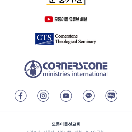
모퉁이돌선교회
사역소개
사무실
신앙고백
연혁
선교 연구원