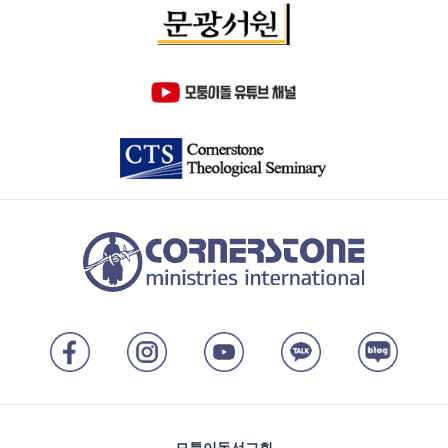
모퉁이돌선교회