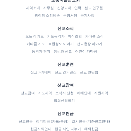
사역소개
사무실
신앙고백
연혁
선교 연구원
광야의 소리방송
문광서원
공지사항
선교소식
오늘의 기도
기도동역자
이삭칼럼
카타콤 소식
카타콤 기도
북한성도 이야기
선교현장 이야기
동역자 편지
정세와 선교
어린이 카타콤
선교훈련
선교아카데미
선교 컨퍼런스
선교 인턴쉽
선교참여
선교참여
기도사역
소식지 신청
예배안내
자원사역
집회신청하기
선교헌금
선교헌금
정기헌금 (카드/통장)
일시헌금 (계좌번호안내)
헌금사역안내
헌금 사연 나누기
해외헌금