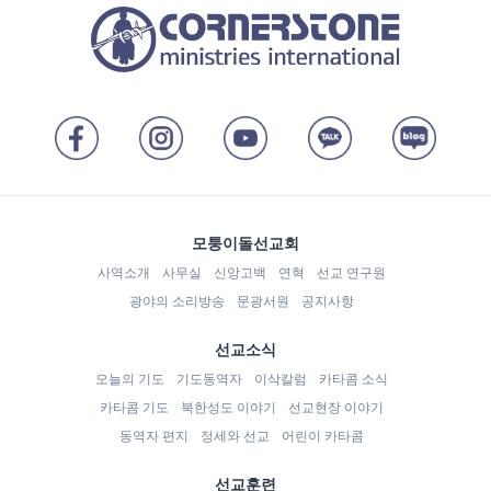
모퉁이돌선교회
사역소개
사무실
신앙고백
연혁
선교 연구원
광야의 소리방송
문광서원
공지사항
선교소식
오늘의 기도
기도동역자
이삭칼럼
카타콤 소식
카타콤 기도
북한성도 이야기
선교현장 이야기
동역자 편지
정세와 선교
어린이 카타콤
선교훈련