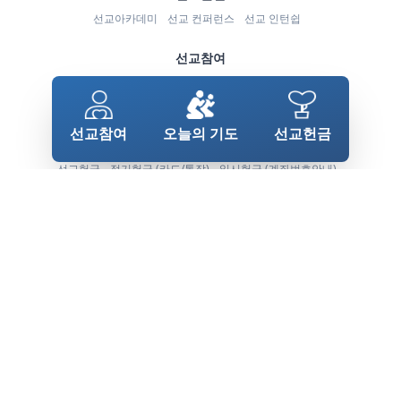
선교아카데미
선교 컨퍼런스
선교 인턴쉽
선교참여
선교참여
기도사역
소식지 신청
예배안내
자원사역
집회신청하기
선교참여
오늘의 기도
선교헌금
선교헌금
선교헌금
정기헌금 (카드/통장)
일시헌금 (계좌번호안내)
헌금사역안내
헌금 사연 나누기
해외헌금
기부금(연말정산) 신청
자료실
카타콤소식지
기도제목지
북한소식
도서자료
동영상자료
배경화면
한국:
모퉁이돌선교회 서울 강남우체국 사서함 2088호 우편번