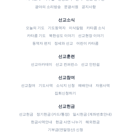
광야의 소리방송
문광서원
공지사항
선교소식
오늘의 기도
기도동역자
이삭칼럼
카타콤 소식
카타콤 기도
북한성도 이야기
선교현장 이야기
동역자 편지
정세와 선교
어린이 카타콤
선교훈련
선교아카데미
선교 컨퍼런스
선교 인턴쉽
선교참여
선교참여
기도사역
소식지 신청
예배안내
자원사역
집회신청하기
선교헌금
선교헌금
정기헌금 (카드/통장)
일시헌금 (계좌번호안내)
헌금사역안내
헌금 사연 나누기
해외헌금
기부금(연말정산) 신청