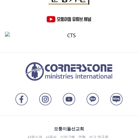
모퉁이돌선교회
사역소개
사무실
신앙고백
연혁
선교 연구원