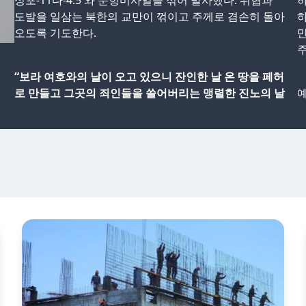
성포-11다-4.5′와 순항미사일을 섞어 발사했다. 위협과
하
도발을 일삼는 북한의 교만이 꺾이고 주께로 겸손히 돌아
하
오도록 기도한다.
만
“보라 여호와의 날이 오고 있으니 잔인한 날 온 땅을 페허
로 만들고 그곳의 죄인들을 쓸어버리는 맹렬한 진노의 날
예