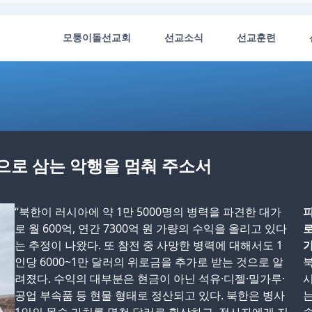
모퉁이돌선교회
선교소식
선교훈련
으로 삼는 악행을 멈춰 주소서
“북한이 러시아에 약 1만 5000명의 병력을 파견한 대가
피
로 월 600억, 연간 7300억 원 가량의 수익을 올리고 있다
로
는 추정이 나왔다. 또 참전 중 사망한 병력에 대해서도 1
가
인당 6000~1만 달러의 위로금을 추가로 받는 것으로 알
북
려졌다. 수익의 대부분은 현금이 아닌 석유·디젤·밀가루·
시
공업 부속품 등 현물 형태로 정산되고 있다. 북한은 병사
는