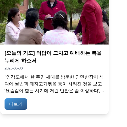
[오늘의 기도] 억압이 그치고 예배하는 복을
누리게 하소서
2025-05-30
“양강도에서 한 주민 세대를 방문한 인민반장이 식
탁에 쌀밥과 돼지고기볶음 등이 차려진 것을 보고
‘요즘같이 힘든 시기에 저런 반찬은 좀 이상하다’,...
더보기