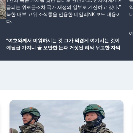
1인의 목숨 가치를 몇천 달러로 환산하고, 전사자에게 지
속
급되는 위로금조차 국가 재정의 일부로 계산하고 있다.”
악
북한 내부 고위 소식통을 인용한 데일리NK 보도 내용이
더
다.
예
“
여호와께서 미워하시는 것 그가 역겹게 여기시는 것이
예닐곱 가지니 곧 오만한 눈과 거짓된 혀와 무고한 자의