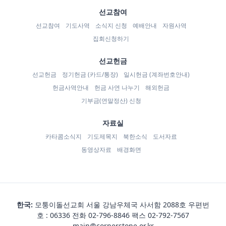
선교참여
선교참여
기도사역
소식지 신청
예배안내
자원사역
집회신청하기
선교헌금
선교헌금
정기헌금 (카드/통장)
일시헌금 (계좌번호안내)
헌금사역안내
헌금 사연 나누기
해외헌금
기부금(연말정산) 신청
자료실
카타콤소식지
기도제목지
북한소식
도서자료
동영상자료
배경화면
한국:
모퉁이돌선교회 서울 강남우체국 사서함 2088호 우편번
호 : 06336 전화
02-796-8846
팩스 02-792-7567
main@cornerstone.or.kr