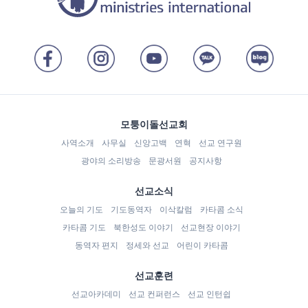
모퉁이돌선교회
사역소개
사무실
신앙고백
연혁
선교 연구원
광야의 소리방송
문광서원
공지사항
선교소식
오늘의 기도
기도동역자
이삭칼럼
카타콤 소식
카타콤 기도
북한성도 이야기
선교현장 이야기
동역자 편지
정세와 선교
어린이 카타콤
선교훈련
선교아카데미
선교 컨퍼런스
선교 인턴쉽