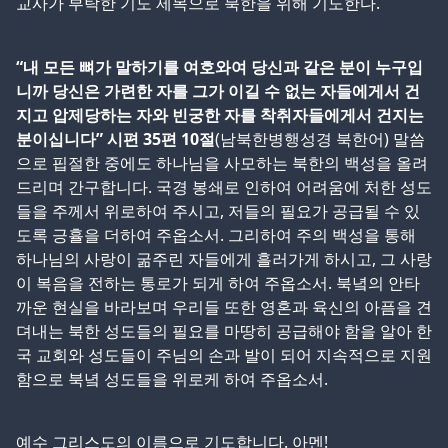
교사가 부탁한 기도 제목으로 북한을 위해 기도한다.
“내 모든 뼈가 말하기를 여호와여 당신과 같은 분이 누구입
니까 당신은 가련한 자를 그가 이길 수 없는 자들에게서 건
지고 압제당하는 자와 빈궁한 자를 착취자들에게서 건지는
분이십니다” 시편 35편 10절
(남북한병행성경 북한어) 말씀
으로 핍절한 중에도 하나님을 사모하는 북한의 백성을 올려
드리며 간구합니다. 국경 봉쇄로 인하여 어려움에 처한 성도
들을 주께서 위로하여 주시고, 저들의 필요가 공급될 수 있
도록 긍휼을 더하여 주옵소서. 그리하여 주의 백성을 통해
하나님의 사랑이 굶주린 자들에게 흘러가게 하시고, 그 사랑
이 복음을 전하는 통로가 되게 하여 주옵소서. 북녘의 안타
까운 현실을 바라보며 우리들 또한 영혼과 육신의 아픔을 견
뎌내는 북한 성도들의 필요를 마땅히 공급해야 함을 알아 한
국 교회와 성도들이 주님의 손과 발이 되어 지속적으로 지원
함으로 북녘 성도들을 위로케 하여 주옵소서.
예수 그리스도의 이름으로 기도합니다. 아멘!