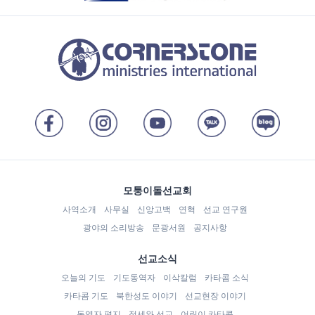
모퉁이돌선교회
사역소개
사무실
신앙고백
연혁
선교 연구원
광야의 소리방송
문광서원
공지사항
선교소식
오늘의 기도
기도동역자
이삭칼럼
카타콤 소식
카타콤 기도
북한성도 이야기
선교현장 이야기
동역자 편지
정세와 선교
어린이 카타콤