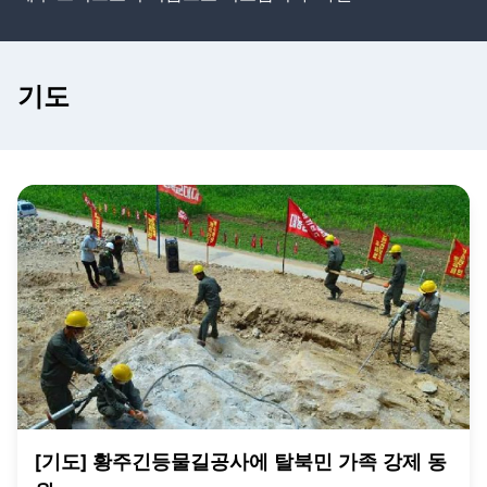
기도
[기도] 황주긴등물길공사에 탈북민 가족 강제 동