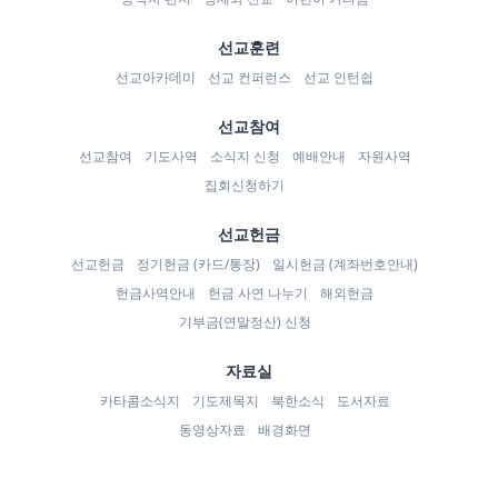
선교훈련
선교아카데미
선교 컨퍼런스
선교 인턴쉽
선교참여
선교참여
기도사역
소식지 신청
예배안내
자원사역
집회신청하기
선교헌금
선교헌금
정기헌금 (카드/통장)
일시헌금 (계좌번호안내)
헌금사역안내
헌금 사연 나누기
해외헌금
기부금(연말정산) 신청
자료실
카타콤소식지
기도제목지
북한소식
도서자료
동영상자료
배경화면