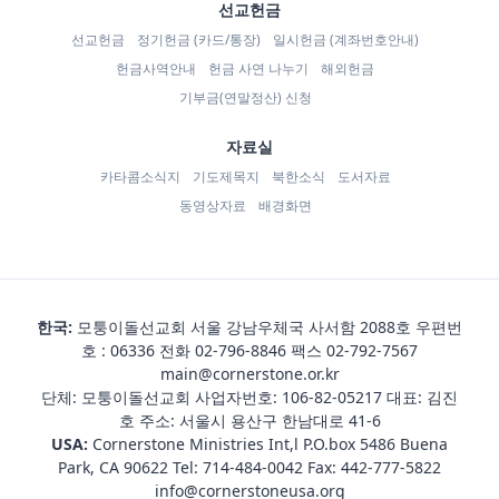
선교헌금
선교헌금
정기헌금 (카드/통장)
일시헌금 (계좌번호안내)
헌금사역안내
헌금 사연 나누기
해외헌금
기부금(연말정산) 신청
자료실
카타콤소식지
기도제목지
북한소식
도서자료
동영상자료
배경화면
한국:
모퉁이돌선교회 서울 강남우체국 사서함 2088호 우편번
호 : 06336 전화
02-796-8846
팩스 02-792-7567
main@cornerstone.or.kr
단체: 모퉁이돌선교회 사업자번호: 106-82-05217 대표: 김진
호 주소: 서울시 용산구 한남대로 41-6
USA:
Cornerstone Ministries Int,l P.O.box 5486 Buena
Park, CA 90622 Tel:
714-484-0042
Fax: 442-777-5822
info@cornerstoneusa.org