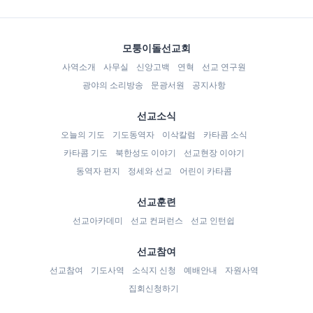
모퉁이돌선교회
사역소개
사무실
신앙고백
연혁
선교 연구원
광야의 소리방송
문광서원
공지사항
선교소식
오늘의 기도
기도동역자
이삭칼럼
카타콤 소식
카타콤 기도
북한성도 이야기
선교현장 이야기
동역자 편지
정세와 선교
어린이 카타콤
선교훈련
선교아카데미
선교 컨퍼런스
선교 인턴쉽
선교참여
선교참여
기도사역
소식지 신청
예배안내
자원사역
집회신청하기