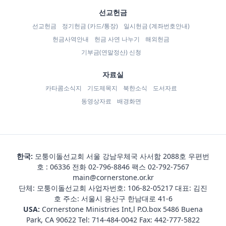
선교헌금
선교헌금
정기헌금 (카드/통장)
일시헌금 (계좌번호안내)
헌금사역안내
헌금 사연 나누기
해외헌금
기부금(연말정산) 신청
자료실
카타콤소식지
기도제목지
북한소식
도서자료
동영상자료
배경화면
한국:
모퉁이돌선교회 서울 강남우체국 사서함 2088호 우편번
호 : 06336 전화
02-796-8846
팩스 02-792-7567
main@cornerstone.or.kr
단체: 모퉁이돌선교회 사업자번호: 106-82-05217 대표: 김진
호 주소: 서울시 용산구 한남대로 41-6
USA:
Cornerstone Ministries Int,l P.O.box 5486 Buena
Park, CA 90622 Tel:
714-484-0042
Fax: 442-777-5822