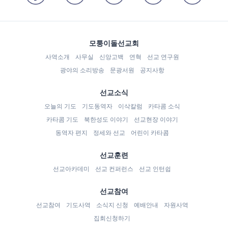
모퉁이돌선교회
사역소개
사무실
신앙고백
연혁
선교 연구원
광야의 소리방송
문광서원
공지사항
선교소식
오늘의 기도
기도동역자
이삭칼럼
카타콤 소식
카타콤 기도
북한성도 이야기
선교현장 이야기
동역자 편지
정세와 선교
어린이 카타콤
선교훈련
선교아카데미
선교 컨퍼런스
선교 인턴쉽
선교참여
선교참여
기도사역
소식지 신청
예배안내
자원사역
집회신청하기