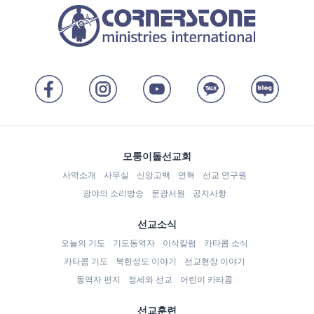
모퉁이돌선교회
사역소개
사무실
신앙고백
연혁
선교 연구원
광야의 소리방송
문광서원
공지사항
선교소식
오늘의 기도
기도동역자
이삭칼럼
카타콤 소식
카타콤 기도
북한성도 이야기
선교현장 이야기
동역자 편지
정세와 선교
어린이 카타콤
선교훈련