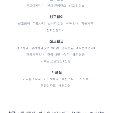
선교아카데미
선교 컨퍼런스
선교 인턴쉽
선교참여
선교참여
기도사역
소식지 신청
예배안내
자원사역
집회신청하기
선교헌금
선교헌금
정기헌금 (카드/통장)
일시헌금 (계좌번호안내)
헌금사역안내
헌금 사연 나누기
해외헌금
기부금(연말정산) 신청
자료실
카타콤소식지
기도제목지
북한소식
도서자료
동영상자료
배경화면
한국:
모퉁이돌선교회 서울 강남우체국 사서함 2088호 우편번