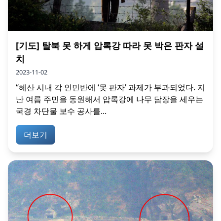
[기도] 탈북 못 하게 압록강 따라 못 박은 판자 설
치
2023-11-02
“혜산 시내 각 인민반에 ‘못 판자’ 과제가 부과되었다. 지
난 여름 주민을 동원해서 압록강에 나무 담장을 세우는
국경 차단물 보수 공사를...
더보기