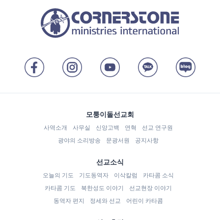
모퉁이돌선교회
사역소개
사무실
신앙고백
연혁
선교 연구원
광야의 소리방송
문광서원
공지사항
선교소식
오늘의 기도
기도동역자
이삭칼럼
카타콤 소식
카타콤 기도
북한성도 이야기
선교현장 이야기
동역자 편지
정세와 선교
어린이 카타콤