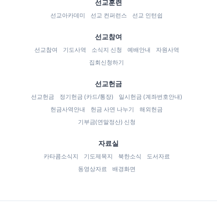
선교훈련
선교아카데미
선교 컨퍼런스
선교 인턴쉽
선교참여
선교참여
기도사역
소식지 신청
예배안내
자원사역
집회신청하기
선교헌금
선교헌금
정기헌금 (카드/통장)
일시헌금 (계좌번호안내)
헌금사역안내
헌금 사연 나누기
해외헌금
기부금(연말정산) 신청
자료실
카타콤소식지
기도제목지
북한소식
도서자료
동영상자료
배경화면