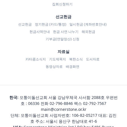
집회신청하기
선교헌금
선교헌금
정기헌금 (카드/통장)
일시헌금 (계좌번호안내)
헌금사역안내
헌금 사연 나누기
해외헌금
기부금(연말정산) 신청
자료실
카타콤소식지
기도제목지
북한소식
도서자료
동영상자료
배경화면
한국:
모퉁이돌선교회 서울 강남우체국 사서함 2088호 우편번
호 : 06336 전화
02-796-8846
팩스 02-792-7567
main@cornerstone.or.kr
단체: 모퉁이돌선교회 사업자번호: 106-82-05217 대표: 김진
호 주소: 서울시 용산구 한남대로 41-6