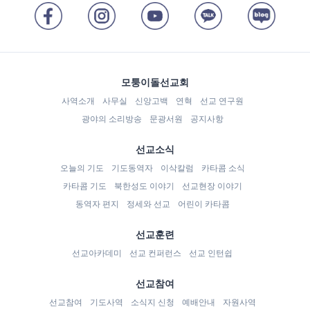
모퉁이돌선교회
사역소개
사무실
신앙고백
연혁
선교 연구원
광야의 소리방송
문광서원
공지사항
선교소식
오늘의 기도
기도동역자
이삭칼럼
카타콤 소식
카타콤 기도
북한성도 이야기
선교현장 이야기
동역자 편지
정세와 선교
어린이 카타콤
선교훈련
선교아카데미
선교 컨퍼런스
선교 인턴쉽
선교참여
선교참여
기도사역
소식지 신청
예배안내
자원사역