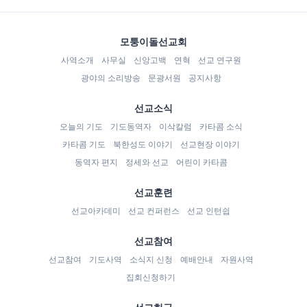
모퉁이돌선교회
사역소개
사무실
신앙고백
연혁
선교 연구원
광야의 소리방송
문광서원
공지사항
선교소식
오늘의 기도
기도동역자
이삭칼럼
카타콤 소식
카타콤 기도
북한성도 이야기
선교현장 이야기
동역자 편지
정세와 선교
어린이 카타콤
선교훈련
선교아카데미
선교 컨퍼런스
선교 인턴쉽
선교참여
선교참여
기도사역
소식지 신청
예배안내
자원사역
집회신청하기