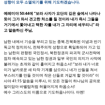
성향이 모두 소멸되기를 위해 기도하겠습니다.
예레미야 50:44에 “보라 사자가 요단의 깊은 숲에서 나타나
듯이 그가 와서 견고한 처소를 칠 것이라 내가 즉시 그들을
거기에서 쫓아내고 택한 자를 내가 그 자리에 세우리니” 라
고 말씀하신 주님,
남한 내에서 기승을 부리고 있는 종북.친북화된 이념과 반기
독교적 정치의식, 전체주의적 성향으로 획일화되어 가고 있
는 남한의 편향된 국민정서, 북한정권의 파괴적 군사전략에
점차 예속되고 있는 남한 정권과 일부 국민의 의지가 사막에
불려가는 초개와 같이 흩어지고 하옵소서! “보라 내가 너로
이가 날카로운 새 타작 기계를 삼으리니 네가 산들을 쳐서
부스러기를 만들 것이며 작은 산들로 겨같게 할 것이라” 이
사야 41:15 말씀을 이루사, 이 모든 것들이 하나님의 공의로
말미암아 바벨탑처럼 허물어지게 하옵소서!
예수 그리스도의 이름으로 기도하옵나이다. 아멘!