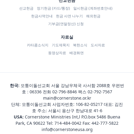
선교헌금
선교헌금
정기헌금 (카드/통장)
일시헌금 (계좌번호안내)
헌금사역안내
헌금 사연 나누기
해외헌금
기부금(연말정산) 신청
자료실
카타콤소식지
기도제목지
북한소식
도서자료
동영상자료
배경화면
한국:
모퉁이돌선교회 서울 강남우체국 사서함 2088호 우편번
호 : 06336 전화
02-796-8846
팩스 02-792-7567
main@cornerstone.or.kr
단체: 모퉁이돌선교회 사업자번호: 106-82-05217 대표: 김진
호 주소: 서울시 용산구 한남대로 41-6
USA:
Cornerstone Ministries Int,l P.O.box 5486 Buena
Park, CA 90622 Tel:
714-484-0042
Fax: 442-777-5822
info@cornerstoneusa.org