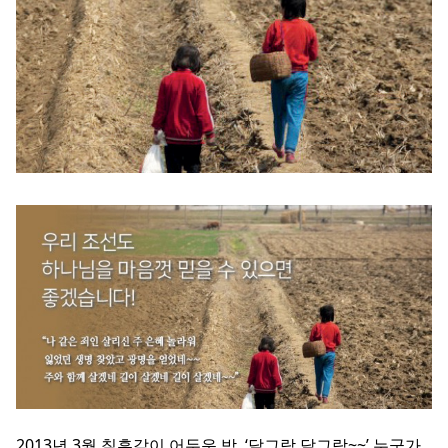
2013년 3월 칠흑같이 어두운 밤, ‘달그락 달그락~~’ 누군가