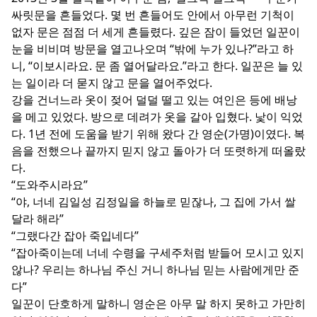
싸릿문을 흔들었다. 몇 번 흔들어도 안에서 아무런 기척이
없자 문은 점점 더 세게 흔들렸다. 깊은 잠이 들었던 일꾼이
눈을 비비며 방문을 열고나오며 “밖에 누가 있나?”라고 하
니, “이보시라요. 문 좀 열어달라요.”라고 한다. 일꾼은 늘 있
는 일이라 더 묻지 않고 문을 열어주었다.
강을 건너느라 옷이 젖어 덜덜 떨고 있는 여인은 등에 배낭
을 메고 있었다. 방으로 데려가 옷을 갈아 입혔다. 낯이 익었
다. 1년 전에 도움을 받기 위해 왔다 간 영순(가명)이였다. 복
음을 전했으나 끝까지 믿지 않고 돌아가 더 또렷하게 떠올랐
다.
“도와주시라요”
“야, 너네 김일성 김정일을 하늘로 믿잖나, 그 집에 가서 쌀
달라 해라”
“그랬다간 잡아 죽입네다”
“잡아죽이는데 너네 수령을 구세주처럼 받들어 모시고 있지
않나? 우리는 하나님 주신 거니 하나님 믿는 사람에게만 준
다”
일꾼이 단호하게 말하니 영순은 아무 말 하지 못하고 가만히