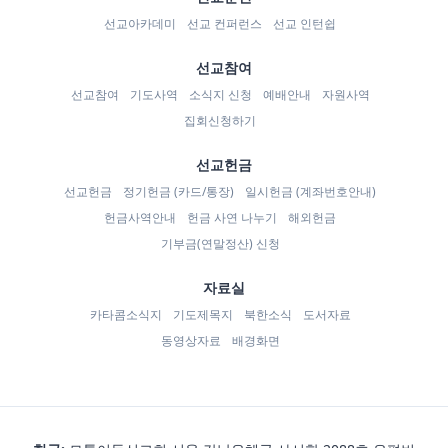
선교아카데미
선교 컨퍼런스
선교 인턴쉽
선교참여
선교참여
기도사역
소식지 신청
예배안내
자원사역
집회신청하기
선교헌금
선교헌금
정기헌금 (카드/통장)
일시헌금 (계좌번호안내)
헌금사역안내
헌금 사연 나누기
해외헌금
기부금(연말정산) 신청
자료실
카타콤소식지
기도제목지
북한소식
도서자료
동영상자료
배경화면