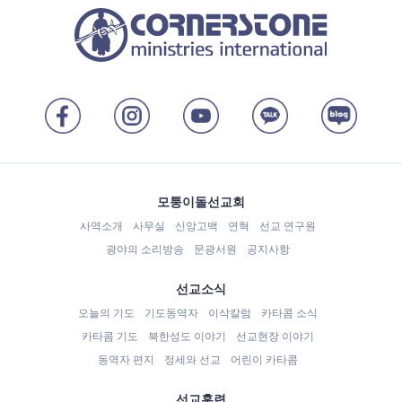
모퉁이돌선교회
사역소개
사무실
신앙고백
연혁
선교 연구원
광야의 소리방송
문광서원
공지사항
선교소식
오늘의 기도
기도동역자
이삭칼럼
카타콤 소식
카타콤 기도
북한성도 이야기
선교현장 이야기
동역자 편지
정세와 선교
어린이 카타콤
선교훈련