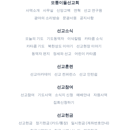
모퉁이돌선교회
사역소개
사무실
신앙고백
연혁
선교 연구원
광야의 소리방송
문광서원
공지사항
선교소식
오늘의 기도
기도동역자
이삭칼럼
카타콤 소식
카타콤 기도
북한성도 이야기
선교현장 이야기
동역자 편지
정세와 선교
어린이 카타콤
선교훈련
선교아카데미
선교 컨퍼런스
선교 인턴쉽
선교참여
선교참여
기도사역
소식지 신청
예배안내
자원사역
집회신청하기
선교헌금
선교헌금
정기헌금 (카드/통장)
일시헌금 (계좌번호안내)