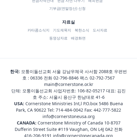
헌금사역안내
헌금 사연 나누기
해외헌금
기부금(연말정산) 신청
자료실
카타콤소식지
기도제목지
북한소식
도서자료
동영상자료
배경화면
한국:
모퉁이돌선교회 서울 강남우체국 사서함 2088호 우편번
호 : 06336 전화
02-796-8846
팩스 02-792-7567
main@cornerstone.or.kr
단체: 모퉁이돌선교회 사업자번호: 106-82-05217 대표: 김진
호 주소: 서울시 용산구 한남대로 41-6
USA:
Cornerstone Ministries Int,l P.O.box 5486 Buena
Park, CA 90622 Tel:
714-484-0042
Fax: 442-777-5822
info@cornerstoneusa.org
CANADA:
Cornerstone Ministry of Canada 10-8707
Dufferin Street Suite #119 Vaughan, ON L4J 0A2 전화
416-206-9191
info@cornerstonecanada.org