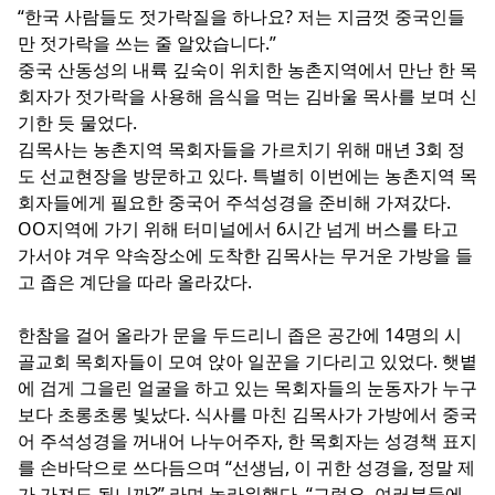
“한국 사람들도 젓가락질을 하나요? 저는 지금껏 중국인들
만 젓가락을 쓰는 줄 알았습니다.”
중국 산동성의 내륙 깊숙이 위치한 농촌지역에서 만난 한 목
회자가 젓가락을 사용해 음식을 먹는 김바울 목사를 보며 신
기한 듯 물었다.
김목사는 농촌지역 목회자들을 가르치기 위해 매년 3회 정
도 선교현장을 방문하고 있다. 특별히 이번에는 농촌지역 목
회자들에게 필요한 중국어 주석성경을 준비해 가져갔다.
OO지역에 가기 위해 터미널에서 6시간 넘게 버스를 타고
가서야 겨우 약속장소에 도착한 김목사는 무거운 가방을 들
고 좁은 계단을 따라 올라갔다.
한참을 걸어 올라가 문을 두드리니 좁은 공간에 14명의 시
골교회 목회자들이 모여 앉아 일꾼을 기다리고 있었다. 햇볕
에 검게 그을린 얼굴을 하고 있는 목회자들의 눈동자가 누구
보다 초롱초롱 빛났다. 식사를 마친 김목사가 가방에서 중국
어 주석성경을 꺼내어 나누어주자, 한 목회자는 성경책 표지
를 손바닥으로 쓰다듬으며 “선생님, 이 귀한 성경을, 정말 제
가 가져도 됩니까?” 라며 놀라워했다. “그럼요, 여러분들에