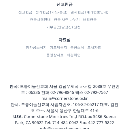
선교헌금
선교헌금
정기헌금 (카드/통장)
일시헌금 (계좌번호안내)
헌금사역안내
헌금 사연 나누기
해외헌금
기부금(연말정산) 신청
자료실
카타콤소식지
기도제목지
북한소식
도서자료
동영상자료
배경화면
한국:
모퉁이돌선교회 서울 강남우체국 사서함 2088호 우편번
호 : 06336 전화
02-796-8846
팩스 02-792-7567
main@cornerstone.or.kr
단체: 모퉁이돌선교회 사업자번호: 106-82-05217 대표: 김진
호 주소: 서울시 용산구 한남대로 41-6
USA:
Cornerstone Ministries Int,l P.O.box 5486 Buena
Park, CA 90622 Tel:
714-484-0042
Fax: 442-777-5822
info@cornerstoneusa.org