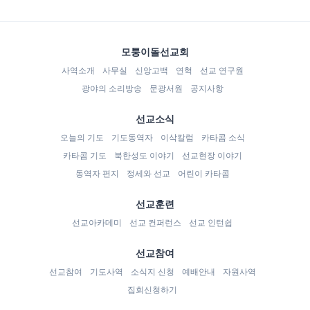
모퉁이돌선교회
사역소개
사무실
신앙고백
연혁
선교 연구원
광야의 소리방송
문광서원
공지사항
선교소식
오늘의 기도
기도동역자
이삭칼럼
카타콤 소식
카타콤 기도
북한성도 이야기
선교현장 이야기
동역자 편지
정세와 선교
어린이 카타콤
선교훈련
선교아카데미
선교 컨퍼런스
선교 인턴쉽
선교참여
선교참여
기도사역
소식지 신청
예배안내
자원사역
집회신청하기