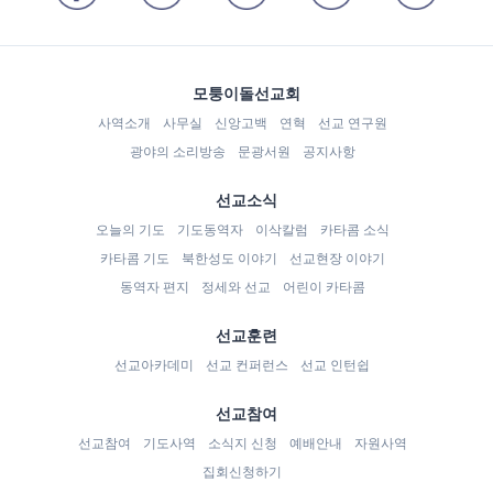
모퉁이돌선교회
사역소개
사무실
신앙고백
연혁
선교 연구원
광야의 소리방송
문광서원
공지사항
선교소식
오늘의 기도
기도동역자
이삭칼럼
카타콤 소식
카타콤 기도
북한성도 이야기
선교현장 이야기
동역자 편지
정세와 선교
어린이 카타콤
선교훈련
선교아카데미
선교 컨퍼런스
선교 인턴쉽
선교참여
선교참여
기도사역
소식지 신청
예배안내
자원사역
집회신청하기