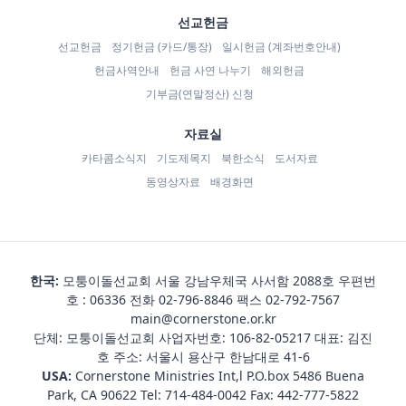
선교헌금
선교헌금
정기헌금 (카드/통장)
일시헌금 (계좌번호안내)
헌금사역안내
헌금 사연 나누기
해외헌금
기부금(연말정산) 신청
자료실
카타콤소식지
기도제목지
북한소식
도서자료
동영상자료
배경화면
한국:
모퉁이돌선교회 서울 강남우체국 사서함 2088호 우편번
호 : 06336 전화
02-796-8846
팩스 02-792-7567
main@cornerstone.or.kr
단체: 모퉁이돌선교회 사업자번호: 106-82-05217 대표: 김진
호 주소: 서울시 용산구 한남대로 41-6
USA:
Cornerstone Ministries Int,l P.O.box 5486 Buena
Park, CA 90622 Tel:
714-484-0042
Fax: 442-777-5822