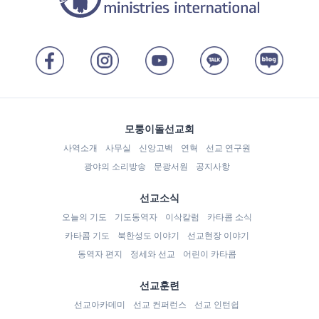
모퉁이돌선교회
사역소개
사무실
신앙고백
연혁
선교 연구원
광야의 소리방송
문광서원
공지사항
선교소식
오늘의 기도
기도동역자
이삭칼럼
카타콤 소식
카타콤 기도
북한성도 이야기
선교현장 이야기
동역자 편지
정세와 선교
어린이 카타콤
선교훈련
선교아카데미
선교 컨퍼런스
선교 인턴쉽