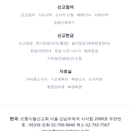
선교참여
선교참여
기도사역
소식지 신청
예배안내
자원사역
집회신청하기
선교헌금
선교헌금
정기헌금 (카드/통장)
일시헌금 (계좌번호안내)
헌금사역안내
헌금 사연 나누기
해외헌금
기부금(연말정산) 신청
자료실
카타콤소식지
기도제목지
북한소식
도서자료
동영상자료
배경화면
한국:
모퉁이돌선교회 서울 강남우체국 사서함 2088호 우편번
호 : 06336 전화
02-796-8846
팩스 02-792-7567
main@cornerstone.or.kr