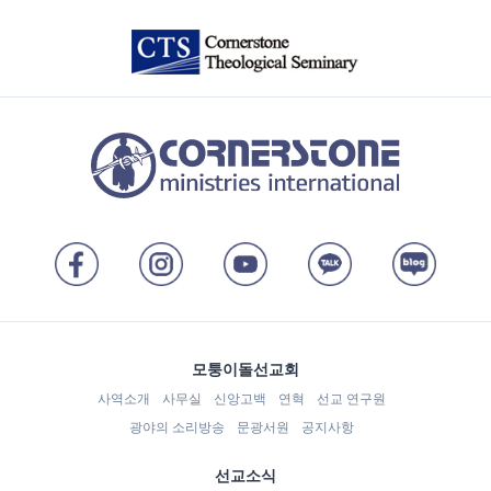
모퉁이돌선교회
사역소개
사무실
신앙고백
연혁
선교 연구원
광야의 소리방송
문광서원
공지사항
선교소식