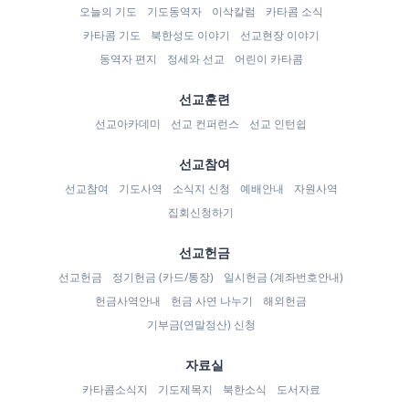
오늘의 기도
기도동역자
이삭칼럼
카타콤 소식
카타콤 기도
북한성도 이야기
선교현장 이야기
동역자 편지
정세와 선교
어린이 카타콤
선교훈련
선교아카데미
선교 컨퍼런스
선교 인턴쉽
선교참여
선교참여
기도사역
소식지 신청
예배안내
자원사역
집회신청하기
선교헌금
선교헌금
정기헌금 (카드/통장)
일시헌금 (계좌번호안내)
헌금사역안내
헌금 사연 나누기
해외헌금
기부금(연말정산) 신청
자료실
카타콤소식지
기도제목지
북한소식
도서자료