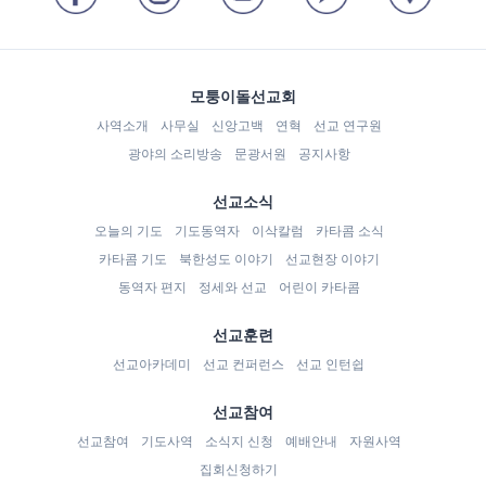
모퉁이돌선교회
사역소개
사무실
신앙고백
연혁
선교 연구원
광야의 소리방송
문광서원
공지사항
선교소식
오늘의 기도
기도동역자
이삭칼럼
카타콤 소식
카타콤 기도
북한성도 이야기
선교현장 이야기
동역자 편지
정세와 선교
어린이 카타콤
선교훈련
선교아카데미
선교 컨퍼런스
선교 인턴쉽
선교참여
선교참여
기도사역
소식지 신청
예배안내
자원사역
집회신청하기