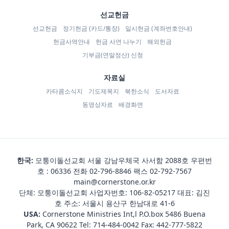
선교헌금
선교헌금
정기헌금 (카드/통장)
일시헌금 (계좌번호안내)
헌금사역안내
헌금 사연 나누기
해외헌금
기부금(연말정산) 신청
자료실
카타콤소식지
기도제목지
북한소식
도서자료
동영상자료
배경화면
한국:
모퉁이돌선교회 서울 강남우체국 사서함 2088호 우편번
호 : 06336 전화
02-796-8846
팩스 02-792-7567
main@cornerstone.or.kr
단체: 모퉁이돌선교회 사업자번호: 106-82-05217 대표: 김진
호 주소: 서울시 용산구 한남대로 41-6
USA:
Cornerstone Ministries Int,l P.O.box 5486 Buena
Park, CA 90622 Tel:
714-484-0042
Fax: 442-777-5822