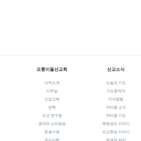
모퉁이돌선교회
선교소식
사역소개
오늘의 기도
사무실
기도동역자
신앙고백
이삭칼럼
연혁
카타콤 소식
선교 연구원
카타콤 기도
광야의 소리방송
북한성도 이야기
문광서원
선교현장 이야기
공지사항
동역자 편지