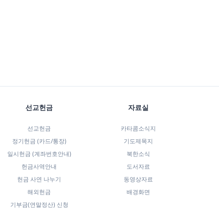
선교헌금
자료실
선교헌금
카타콤소식지
정기헌금 (카드/통장)
기도제목지
일시헌금 (계좌번호안내)
북한소식
헌금사역안내
도서자료
헌금 사연 나누기
동영상자료
해외헌금
배경화면
기부금(연말정산) 신청