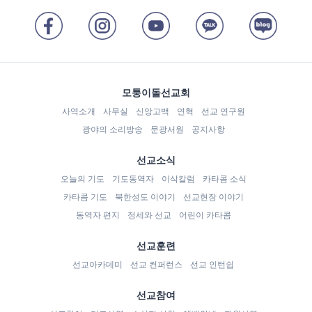
모퉁이돌선교회
사역소개
사무실
신앙고백
연혁
선교 연구원
광야의 소리방송
문광서원
공지사항
선교소식
오늘의 기도
기도동역자
이삭칼럼
카타콤 소식
카타콤 기도
북한성도 이야기
선교현장 이야기
동역자 편지
정세와 선교
어린이 카타콤
선교훈련
선교아카데미
선교 컨퍼런스
선교 인턴쉽
선교참여