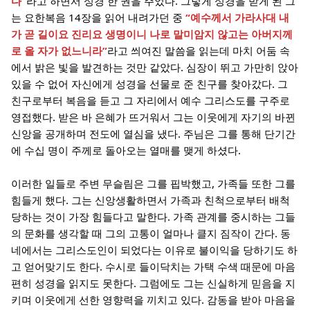
다”
라고 하면서 성경 한 권을 주었다. 그렇게 성경을 받게 된 그
는 요한복음 14장을 읽어 내려가던 중
“예수께서 가라사대 내
가 곧 길이요 진리요 생명이니 나로 말미암지 않고는 아버지께
로 올 자가 없느니라”
라고 씌여진 말씀을 읽는데 마치 어둠 속
에서 밝은 빛을 발견하는 것만 같았다. 심장이 뛰고 가만히 앉아
있을 수 없어 자신에게 성경을 선물로 준 친구를 찾아갔다. 그
친구로부터 복음을 듣고 그 자리에서 예수 그리스도를 구주로
영접했다. 받은 바 은혜가 뜨거워서 그는 이웃에게 자기의 바뀐
신앙을 공개하며 전도에 열심을 냈다. 주님은 그를 통해 단기간
에 수십 명이 주께로 돌아오는 열매를 맺게 하셨다.
이러한 일들로 주변 무슬림은 그를 핍박했고, 가족들 또한 그를
힘들게 했다. 그는 신앙생활하면서 가족과 친척으로부터 배척
당하는 것이 가장 힘들다고 말한다. 가족 관계를 중시하는 그들
의 문화를 생각할 때 그의 고통이 얼마나 클지 짐작이 간다. 동
네에서는 그리스도인이 되었다는 이유로 불이익을 당하기도 하
고 얻어맞기도 한다. 수시로 들이닥치는 가택 수색 때문에 마음
편히 성경을 읽지도 못한다. 그럼에도 그는 신실하게 믿음을 지
키며 이웃에게 선한 영향력을 끼치고 있다. 감동을 받아 마음을