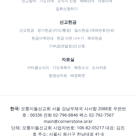
선교참여
기도사역
소식지 신청
예배안내
자원사역
집회신청하기
선교헌금
선교헌금
정기헌금 (카드/통장)
일시헌금 (계좌번호안내)
헌금사역안내
헌금 사연 나누기
해외헌금
기부금(연말정산) 신청
자료실
카타콤소식지
기도제목지
북한소식
도서자료
동영상자료
배경화면
한국:
모퉁이돌선교회 서울 강남우체국 사서함 2088호 우편번
호 : 06336 전화
02-796-8846
팩스 02-792-7567
main@cornerstone.or.kr
단체: 모퉁이돌선교회 사업자번호: 106-82-05217 대표: 김진
호 주소: 서울시 용산구 한남대로 41-6