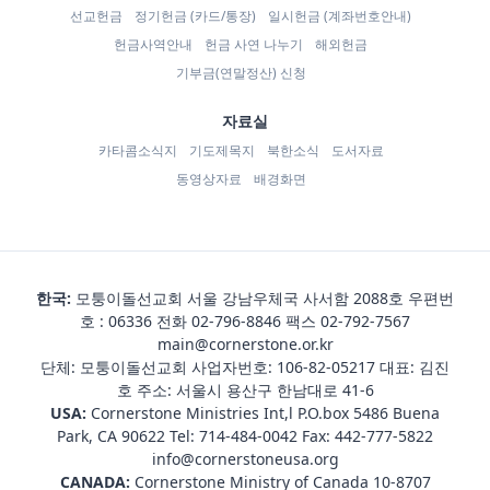
선교헌금
정기헌금 (카드/통장)
일시헌금 (계좌번호안내)
헌금사역안내
헌금 사연 나누기
해외헌금
기부금(연말정산) 신청
자료실
카타콤소식지
기도제목지
북한소식
도서자료
동영상자료
배경화면
한국:
모퉁이돌선교회 서울 강남우체국 사서함 2088호 우편번
호 : 06336 전화
02-796-8846
팩스 02-792-7567
main@cornerstone.or.kr
단체: 모퉁이돌선교회 사업자번호: 106-82-05217 대표: 김진
호 주소: 서울시 용산구 한남대로 41-6
USA:
Cornerstone Ministries Int,l P.O.box 5486 Buena
Park, CA 90622 Tel:
714-484-0042
Fax: 442-777-5822
info@cornerstoneusa.org
CANADA:
Cornerstone Ministry of Canada 10-8707