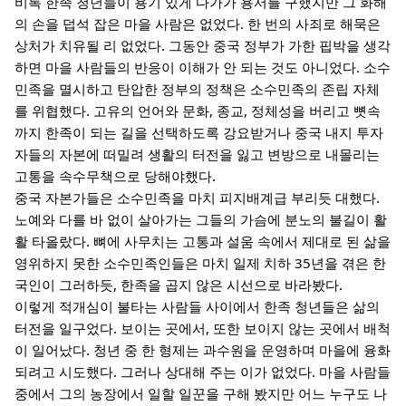
비록 한족 청년들이 용기 있게 다가가 용서를 구했지만 그 화해
의 손을 덥석 잡은 마을 사람은 없었다. 한 번의 사죄로 해묵은
상처가 치유될 리 없었다. 그동안 중국 정부가 가한 핍박을 생각
하면 마을 사람들의 반응이 이해가 안 되는 것도 아니었다. 소수
민족을 멸시하고 탄압한 정부의 정책은 소수민족의 존립 자체
를 위협했다. 고유의 언어와 문화, 종교, 정체성을 버리고 뼛속
까지 한족이 되는 길을 선택하도록 강요받거나 중국 내지 투자
자들의 자본에 떠밀려 생활의 터전을 잃고 변방으로 내몰리는
고통을 속수무책으로 당해야했다.
중국 자본가들은 소수민족을 마치 피지배계급 부리듯 대했다.
노예와 다를 바 없이 살아가는 그들의 가슴에 분노의 불길이 활
활 타올랐다. 뼈에 사무치는 고통과 설움 속에서 제대로 된 삶을
영위하지 못한 소수민족인들은 마치 일제 치하 35년을 겪은 한
국인이 그러하듯, 한족을 곱지 않은 시선으로 바라봤다.
이렇게 적개심이 불타는 사람들 사이에서 한족 청년들은 삶의
터전을 일구었다. 보이는 곳에서, 또한 보이지 않는 곳에서 배척
이 일어났다. 청년 중 한 형제는 과수원을 운영하며 마을에 융화
되려고 시도했다. 그러나 상대해 주는 이가 없었다. 마을 사람들
중에서 그의 농장에서 일할 일꾼을 구해 봤지만 어느 누구도 나