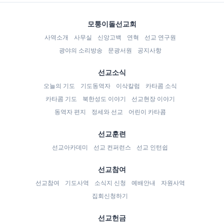
모퉁이돌선교회
사역소개
사무실
신앙고백
연혁
선교 연구원
광야의 소리방송
문광서원
공지사항
선교소식
오늘의 기도
기도동역자
이삭칼럼
카타콤 소식
카타콤 기도
북한성도 이야기
선교현장 이야기
동역자 편지
정세와 선교
어린이 카타콤
선교훈련
선교아카데미
선교 컨퍼런스
선교 인턴쉽
선교참여
선교참여
기도사역
소식지 신청
예배안내
자원사역
집회신청하기
선교헌금