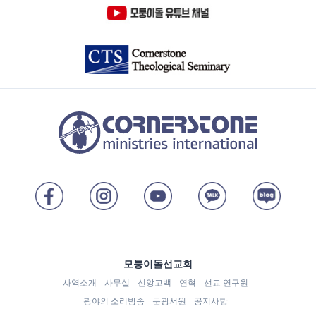
모퉁이돌선교회
사역소개
사무실
신앙고백
연혁
선교 연구원
광야의 소리방송
문광서원
공지사항