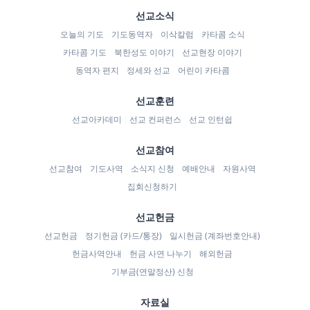
선교소식
오늘의 기도
기도동역자
이삭칼럼
카타콤 소식
카타콤 기도
북한성도 이야기
선교현장 이야기
동역자 편지
정세와 선교
어린이 카타콤
선교훈련
선교아카데미
선교 컨퍼런스
선교 인턴쉽
선교참여
선교참여
기도사역
소식지 신청
예배안내
자원사역
집회신청하기
선교헌금
선교헌금
정기헌금 (카드/통장)
일시헌금 (계좌번호안내)
헌금사역안내
헌금 사연 나누기
해외헌금
기부금(연말정산) 신청
자료실