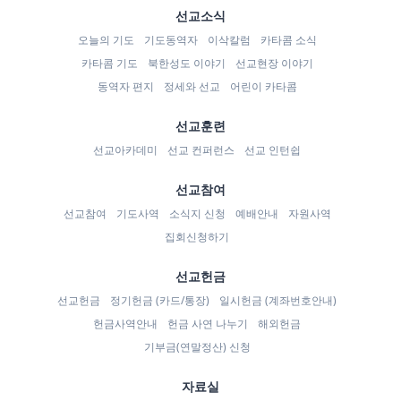
선교소식
오늘의 기도
기도동역자
이삭칼럼
카타콤 소식
카타콤 기도
북한성도 이야기
선교현장 이야기
동역자 편지
정세와 선교
어린이 카타콤
선교훈련
선교아카데미
선교 컨퍼런스
선교 인턴쉽
선교참여
선교참여
기도사역
소식지 신청
예배안내
자원사역
집회신청하기
선교헌금
선교헌금
정기헌금 (카드/통장)
일시헌금 (계좌번호안내)
헌금사역안내
헌금 사연 나누기
해외헌금
기부금(연말정산) 신청
자료실