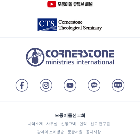
모퉁이돌선교회
사역소개
사무실
신앙고백
연혁
선교 연구원
광야의 소리방송
문광서원
공지사항