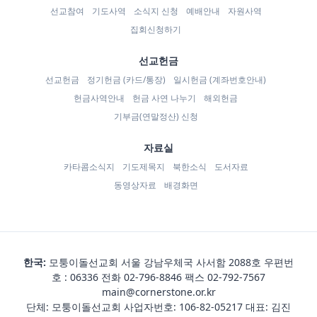
선교참여
기도사역
소식지 신청
예배안내
자원사역
집회신청하기
선교헌금
선교헌금
정기헌금 (카드/통장)
일시헌금 (계좌번호안내)
헌금사역안내
헌금 사연 나누기
해외헌금
기부금(연말정산) 신청
자료실
카타콤소식지
기도제목지
북한소식
도서자료
동영상자료
배경화면
한국:
모퉁이돌선교회 서울 강남우체국 사서함 2088호 우편번
호 : 06336 전화
02-796-8846
팩스 02-792-7567
main@cornerstone.or.kr
단체: 모퉁이돌선교회 사업자번호: 106-82-05217 대표: 김진