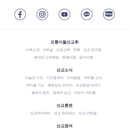
모퉁이돌선교회
사역소개
사무실
신앙고백
연혁
선교 연구원
광야의 소리방송
문광서원
공지사항
선교소식
오늘의 기도
기도동역자
이삭칼럼
카타콤 소식
카타콤 기도
북한성도 이야기
선교현장 이야기
동역자 편지
정세와 선교
어린이 카타콤
선교훈련
선교아카데미
선교 컨퍼런스
선교 인턴쉽
선교참여