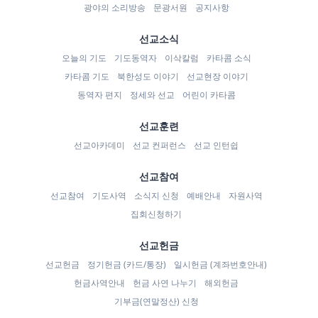
광야의 소리방송
문광서원
공지사항
선교소식
오늘의 기도
기도동역자
이삭칼럼
카타콤 소식
카타콤 기도
북한성도 이야기
선교현장 이야기
동역자 편지
정세와 선교
어린이 카타콤
선교훈련
선교아카데미
선교 컨퍼런스
선교 인턴쉽
선교참여
선교참여
기도사역
소식지 신청
예배안내
자원사역
집회신청하기
선교헌금
선교헌금
정기헌금 (카드/통장)
일시헌금 (계좌번호안내)
헌금사역안내
헌금 사연 나누기
해외헌금
기부금(연말정산) 신청