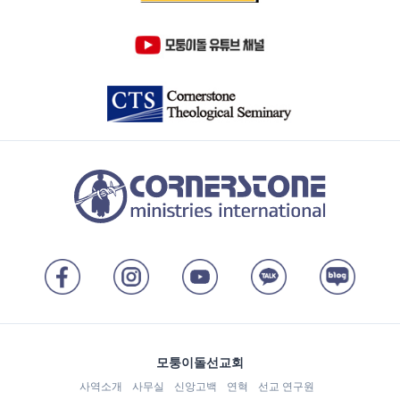
모퉁이돌선교회
사역소개
사무실
신앙고백
연혁
선교 연구원