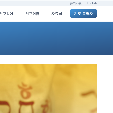
공지사항
English
선교참여
선교헌금
자료실
기도 동역자