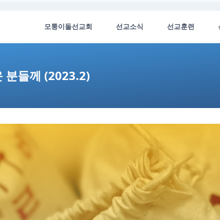
모퉁이돌선교회
선교소식
선교훈련
들께 (2023.2)