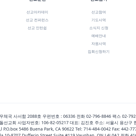
선교아카데미
선교참여
선교 컨퍼런스
기도사역
선교 인턴쉽
소식지 신청
예배안내
자원사역
집회신청하기
국 사서함 2088호 우편번호 : 06336 전화
02-796-8846
팩스 02-792
선교회 사업자번호: 106-82-05217 대표: 김진호 주소: 서울시 용산구 
,l P.O.box 5486 Buena Park, CA 90622 Tel:
714-484-0042
Fax: 442-77
da 10-8707 Dufferin Street Suite #119 Vaughan, ON L4J 0A2 전화
41