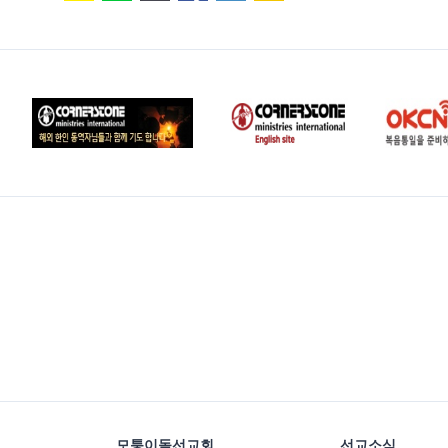
모퉁이돌선교회
선교소식