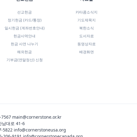
선교헌금
카타콤소식지
정기헌금 (카드/통장)
기도제목지
일시헌금 (계좌번호안내)
북한소식
헌금사역안내
도서자료
헌금 사연 나누기
동영상자료
해외헌금
배경화면
기부금(연말정산) 신청
-7567
main@cornerstone.or.kr
한남대로 41-6
7-5822
info@cornerstoneusa.org
6-206-9191
info@cornerstonecanada.org