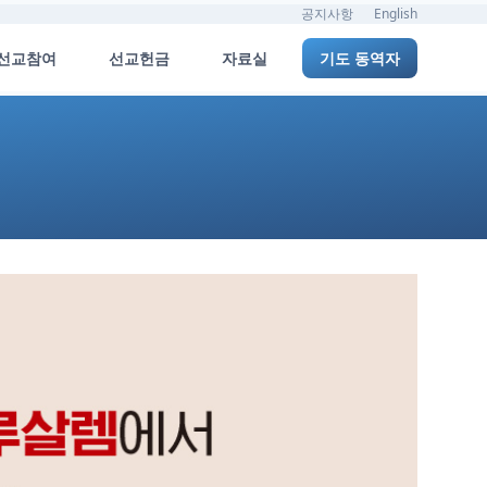
공지사항
English
선교참여
선교헌금
자료실
기도 동역자