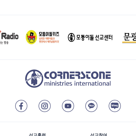
선교훈련
선교참여