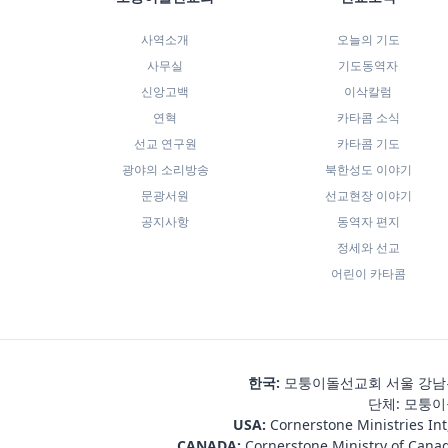
사역소개
오늘의 기도
사무실
기도동역자
신앙고백
이삭칼럼
연혁
카타콤 소식
선교 연구원
카타콤 기도
광야의 소리방송
북한성도 이야기
문광서원
선교현장 이야기
공지사항
동역자 편지
정세와 선교
어린이 카타콤
한국:
모퉁이돌선교회 서울 강남우체
단체: 모퉁이돌
USA:
Cornerstone Ministries Int
CANADA:
Cornerstone Ministry of Cana